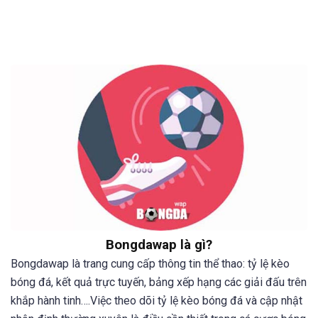
Bongdawap là gì?
Bongdawap là trang cung cấp thông tin thể thao: tỷ lệ kèo
bóng đá, kết quả trực tuyến, bảng xếp hạng các giải đấu trên
khắp hành tinh….Việc theo dõi tỷ lệ kèo bóng đá và cập nhật