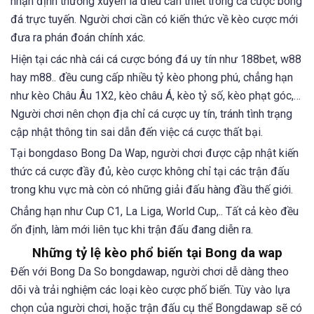
nhận định thường xuyên là điều cần thiết trong cá cược bóng
đá trực tuyến. Người chơi cần có kiến thức về kèo cược mới
đưa ra phán đoán chính xác.
Hiện tại các nhà cái cá cược bóng đá uy tín như 188bet, w88
hay m88.. đều cung cấp nhiều tỷ kèo phong phú, chẳng hạn
như kèo Châu Âu 1X2, kèo châu Á, kèo tỷ số, kèo phạt góc,…
Người chơi nên chọn địa chỉ cá cược uy tín, tránh tình trạng
cập nhật thông tin sai dẫn đến việc cá cược thất bại.
Tại bongdaso Bong Da Wap, người chơi được cập nhật kiến
thức cá cược đầy đủ, kèo cược không chỉ tại các trận đấu
trong khu vực mà còn có những giải đấu hàng đầu thế giới.
Chẳng hạn như Cup C1, La Liga, World Cup,.. Tất cả kèo đều
ổn định, làm mới liên tục khi trận đấu đang diễn ra.
Những tỷ lệ kèo phổ biến tại Bong da wap
Đến với Bong Da So bongdawap, người chơi dễ dàng theo
dõi và trải nghiệm các loại kèo cược phố biến. Tùy vào lựa
chọn của người chơi, hoặc trận đấu cụ thể Bongdawap sẽ có