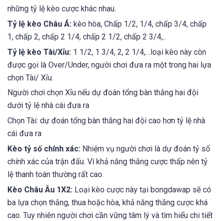
những tỷ lệ kèo cược khác nhau.
Tỷ lệ kèo Châu Á:
kèo hòa, Chấp 1/2, 1/4, chấp 3/4, chấp
1, chấp 2, chấp 2 1/4, chấp 2 1/2, chấp 2 3/4,..
Tỷ lệ kèo Tài/Xỉu:
1 1/2, 1 3/4, 2, 2 1/4,…loại kèo này còn
được gọi là Over/Under, người chơi đưa ra một trong hai lựa
chọn Tài/ Xỉu.
Người chơi chọn Xỉu nếu dự đoán tổng bàn thắng hai đội
dưới tỷ lệ nhà cái đưa ra
Chọn Tài: dự đoán tổng bàn thắng hai đội cao hơn tỷ lệ nhà
cái đưa ra
Kèo tỷ số chính xác:
Nhiệm vụ người chơi là dự đoán tỷ số
chính xác của trận đấu. Vì khả năng thắng cược thấp nên tỷ
lệ thanh toán thường rất cao.
Kèo Châu Âu 1X2:
Loại kèo cược này tại bongdawap sẽ có
ba lựa chọn thắng, thua hoặc hòa, khả năng thắng cược khá
cao. Tuy nhiên người chơi cần vững tâm lý và tìm hiểu chi tiết