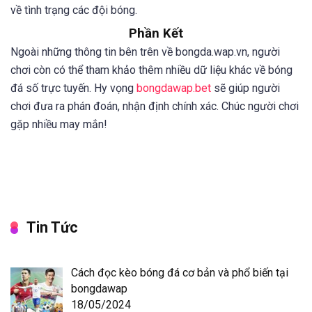
về tình trạng các đội bóng.
Phần Kết
Ngoài những thông tin bên trên về bongda.wap.vn, người
chơi còn có thể tham khảo thêm nhiều dữ liệu khác về bóng
đá số trực tuyến. Hy vọng
bongdawap.bet
sẽ giúp người
chơi đưa ra phán đoán, nhận định chính xác. Chúc người chơi
gặp nhiều may mắn!
Tin Tức
Cách đọc kèo bóng đá cơ bản và phổ biến tại
bongdawap
18/05/2024