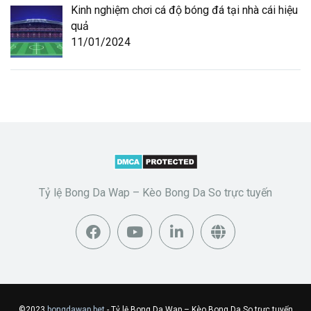
Kinh nghiệm chơi cá độ bóng đá tại nhà cái hiệu
quả
11/01/2024
Tỷ lệ Bong Da Wap – Kèo Bong Da So trực tuyến
©2023
bongdawap.bet
- Tỷ lệ Bong Da Wap – Kèo Bong Da So trực tuyến