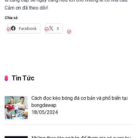
Cảm ơn đã theo dõi!
Chia sẻ:
Facebook
X
Tin Tức
Cách đọc kèo bóng đá cơ bản và phổ biến tại
bongdawap
18/05/2024