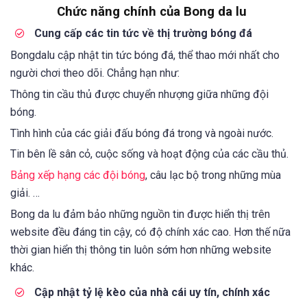
Chức năng chính của Bong da lu
Cung cấp các tin tức về thị trường bóng đá
Bongdalu cập nhật tin tức bóng đá, thể thao mới nhất cho
người chơi theo dõi. Chẳng hạn như:
Thông tin cầu thủ được chuyển nhượng giữa những đội
bóng.
Tình hình của các giải đấu bóng đá trong và ngoài nước.
Tin bên lề sân cỏ, cuộc sống và hoạt động của các cầu thủ.
Bảng xếp hạng các đội bóng
, câu lạc bộ trong những mùa
giải. …
Bong da lu đảm bảo những nguồn tin được hiển thị trên
website đều đáng tin cậy, có độ chính xác cao. Hơn thế nữa
thời gian hiển thị thông tin luôn sớm hơn những website
khác.
Cập nhật tỷ lệ kèo của nhà cái uy tín, chính xác