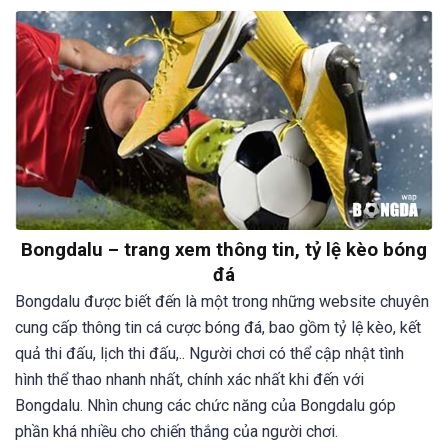
Bongdalu – trang xem thông tin, tỷ lệ kèo bóng
đá
Bongdalu được biết đến là một trong những website chuyên
cung cấp thông tin cá cược bóng đá, bao gồm tỷ lệ kèo, kết
quả thi đấu, lịch thi đấu,.. Người chơi có thể cập nhật tình
hình thể thao nhanh nhất, chính xác nhất khi đến với
Bongdalu. Nhìn chung các chức năng của Bongdalu góp
phần khá nhiều cho chiến thắng của người chơi.