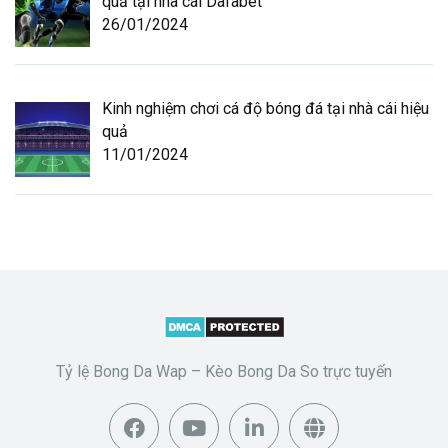
quả tại nhà cái Dafabet
26/01/2024
Kinh nghiệm chơi cá độ bóng đá tại nhà cái hiệu
quả
11/01/2024
Tỷ lệ Bong Da Wap – Kèo Bong Da So trực tuyến