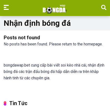
Nhận định bóng đá
Posts not found
No posts has been found. Please return to the homepage.
bongdawap.bet cung cấp bài viết soi kèo nhà cái, nhận định
bóng đá các trận đấu bóng đá hấp dẫn diễn ra trên khắp
hành tinh từ các chuyên gia.
Tin Tức